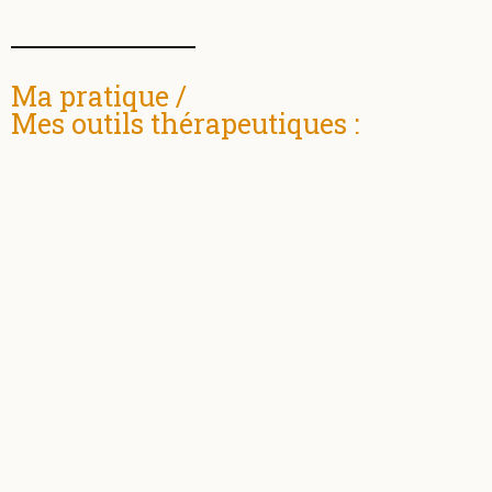
Ma pratique /
Mes outils thérapeutiques :
TECHNIQUES ARTISTIQUES RELATIVES AUX CHAMPS
DES ARTS-PLASTIQUES :
– Collage, Assemblage , Modelage
– Arts Graphiques: écriture, dessin, impression
– Peinture : pigments, minérales, végétales, acryliques,
huiles, tempéra etc.
– Technique du Land Art et Installation
– Réalisation sculpture Plâtre, Papier mâché, Grillage,
cartons..
CONCEPT SNOEZELEN :
– fait appel aux cinq sens : l’ouïe, l’odorat, la vue, le goût et le
toucher